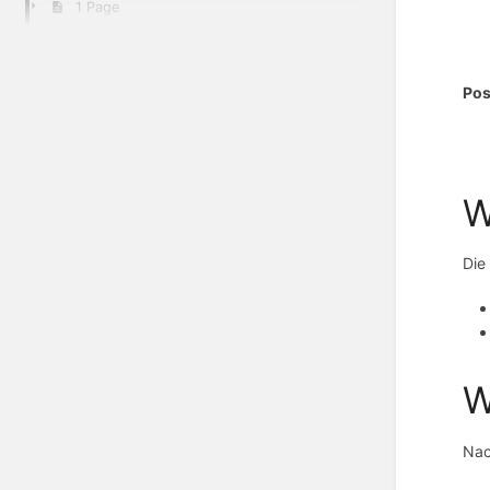
1 Page
Pos
W
Die
W
Nac