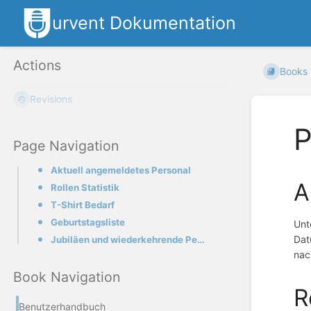
urvent Dokumentation
Actions
Books
Revisions
P
Page Navigation
Aktuell angemeldetes Personal
A
Rollen Statistik
T-Shirt Bedarf
Geburtstagsliste
Unt
Dat
Jubiläen und wiederkehrende Personen
nac
Book Navigation
R
Benutzerhandbuch