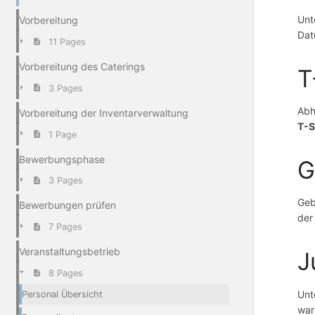
Unt
Vorbereitung
Dat
11 Pages
Vorbereitung des Caterings
T
3 Pages
Abh
Vorbereitung der Inventarverwaltung
T-S
1 Page
Bewerbungsphase
G
3 Pages
Geb
Bewerbungen prüfen
der
7 Pages
Veranstaltungsbetrieb
J
8 Pages
Unt
Personal Übersicht
war